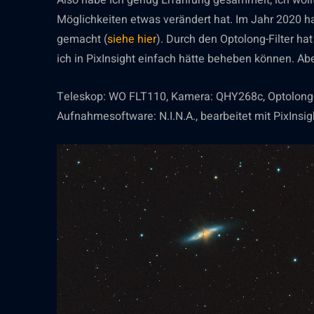
Also habe ich genug Erfahrung gesammelt, ich woll
Möglichkeiten etwas verändert hat. Im Jahr 2020 h
gemacht (
siehe hier
). Durch den Optolong-Filter ha
ich in PixInsight einfach hätte beheben können. Ab
Teleskop: WO FLT110, Kamera: QHY268c, Optolong-l
Aufnahmesoftware: N.I.N.A., bearbeitet mit PixInsig