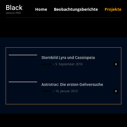
Black
Home
Beobachtungsberichte
Projekte
version PRO
Sternbild Lyra und Cassiopeia
admin
-
5. September 2016
0
Astrotrac: Die ersten Gehversuche
admin
-
16. Januar 2012
0