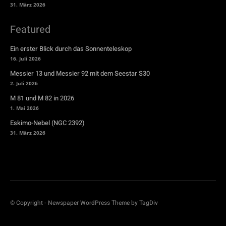
31. März 2026
Featured
Ein erster Blick durch das Sonnenteleskop
16. Juli 2026
Messier 13 und Messier 92 mit dem Seestar S30
2. Juli 2026
M 81 und M 82 in 2026
1. Mai 2026
Eskimo-Nebel (NGC 2392)
31. März 2026
© Copyright - Newspaper WordPress Theme by TagDiv
.tdi_46 .td-module-title a { color: #ffa301;}